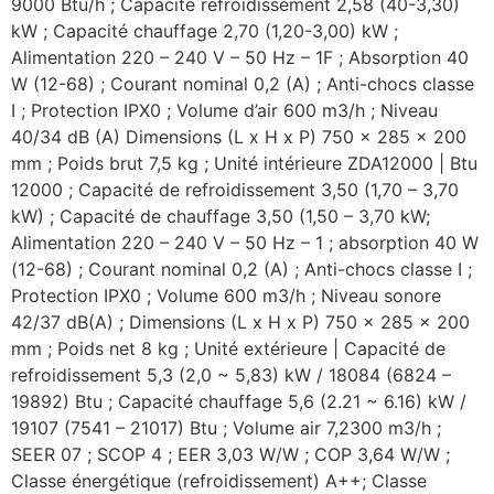
9000 Btu/h ; Capacité refroidissement 2,58 (40-3,30)
kW ; Capacité chauffage 2,70 (1,20-3,00) kW ;
Alimentation 220 – 240 V – 50 Hz – 1F ; Absorption 40
W (12-68) ; Courant nominal 0,2 (A) ; Anti-chocs classe
I ; Protection IPX0 ; Volume d’air 600 m3/h ; Niveau
40/34 dB (A) Dimensions (L x H x P) 750 x 285 x 200
mm ; Poids brut 7,5 kg ; Unité intérieure ZDA12000 | Btu
12000 ; Capacité de refroidissement 3,50 (1,70 – 3,70
kW) ; Capacité de chauffage 3,50 (1,50 – 3,70 kW;
Alimentation 220 – 240 V – 50 Hz – 1 ; absorption 40 W
(12-68) ; Courant nominal 0,2 (A) ; Anti-chocs classe I ;
Protection IPX0 ; Volume 600 m3/h ; Niveau sonore
42/37 dB(A) ; Dimensions (L x H x P) 750 x 285 x 200
mm ; Poids net 8 kg ; Unité extérieure | Capacité de
refroidissement 5,3 (2,0 ~ 5,83) kW / 18084 (6824 –
19892) Btu ; Capacité chauffage 5,6 (2.21 ~ 6.16) kW /
19107 (7541 – 21017) Btu ; Volume air 7,2300 m3/h ;
SEER 07 ; SCOP 4 ; EER 3,03 W/W ; COP 3,64 W/W ;
Classe énergétique (refroidissement) A++; Classe