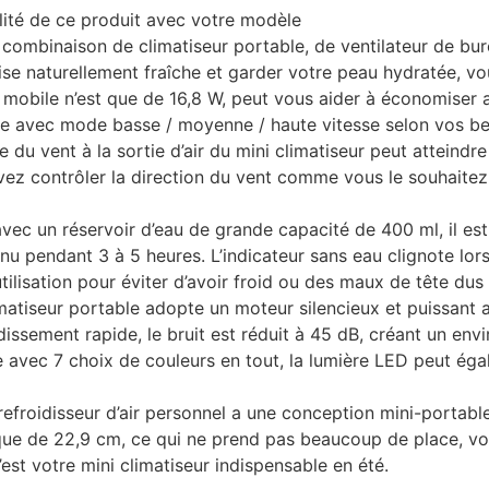
lité de ce produit avec votre modèle
ombinaison de climatiseur portable, de ventilateur de burea
ise naturellement fraîche et garder votre peau hydratée, vou
r mobile n’est que de 16,8 W, peut vous aider à économiser a
e avec mode basse / moyenne / haute vitesse selon vos bes
 du vent à la sortie d’air du mini climatiseur peut atteindr
vez contrôler la direction du vent comme vous le souhaitez
 un réservoir d’eau de grande capacité de 400 ml, il est f
tinu pendant 3 à 5 heures. L’indicateur sans eau clignote lor
lisation pour éviter d’avoir froid ou des maux de tête dus 
atiseur portable adopte un moteur silencieux et puissant a
dissement rapide, le bruit est réduit à 45 dB, créant un env
 avec 7 choix de couleurs en tout, la lumière LED peut égal
roidisseur d’air personnel a une conception mini-portable.
t que de 22,9 cm, ce qui ne prend pas beaucoup de place, vou
C’est votre mini climatiseur indispensable en été.